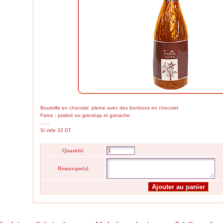
Bouteille en chocolat pleine avec des bonbons en chocolat
Farce : praliné ou gianduja et ganache
......
Si vide 32 DT
Quantité
Remarque(s)