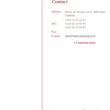
Contact
Adresse:
Route de Soukra Km 3, 3000 Sfax -
TUNISIE
+216 74 27 43 47
Tél.:
+216 22 13 54 55
+216 22 13 54 45
Fax:
-
E-mail:
twins@salon-artisanat.com
» Contactez-nous