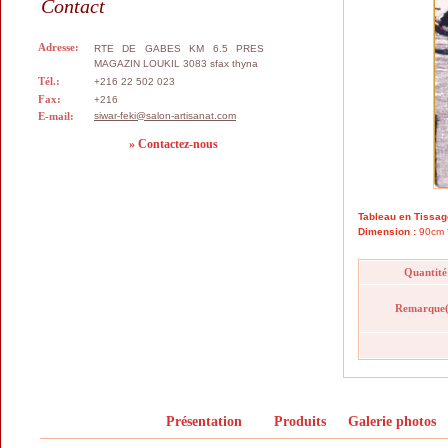
Contact
Adresse:
RTE DE GABES KM 6.5 PRES
MAGAZIN LOUKIL 3083 sfax thyna
Tél.:
+216 22 502 023
Fax:
+216
E-mail:
siwar-feki@salon-artisanat.com
» Contactez-nous
Tableau en Tissag
Dimension :
90cm 
Quantité
Remarque(
Présentation
Produits
Galerie photos