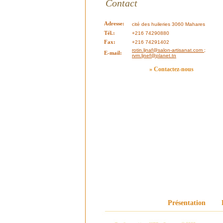
Contact
Adresse:
cité des huileries 3060 Mahares
Tél.:
+216 74290880
Fax:
+216 74291402
rotin.ljnaf@salon-artisanat.com ;
E-mail:
rvm.ljnef@planet.tn
» Contactez-nous
Présentation