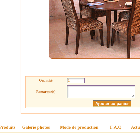
Quantité
Remarque(s)
Produits
Galerie photos
Mode de production
F.A.Q
Actu