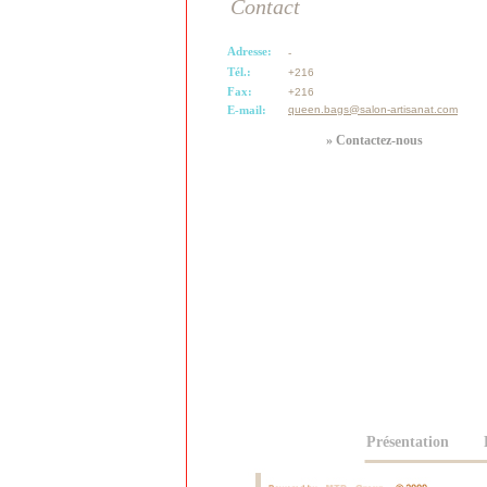
Contact
Adresse:
-
Tél.:
+216
Fax:
+216
E-mail:
queen.bags@salon-artisanat.com
» Contactez-nous
Présentation