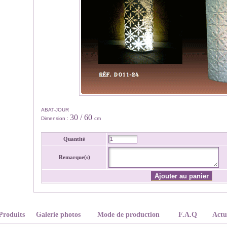
ABAT-JOUR
30 / 60
Dimension :
cm
Quantité
Remarque(s)
Produits
Galerie photos
Mode de production
F.A.Q
Actu