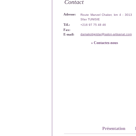
Contact
Adresse:
Route Manzel Chaker, km 4 - 3013
Sfax TUNISIE
Tél.:
+216 97 75 48 46
Fax:
E-mail:
damakobjetdar@salon-artisanat.com
» Contactez-nous
Présentation