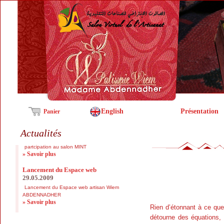
English
Présentation
Panier
Actualités
Rien d’étonnant à ce q
détourne des équations, c