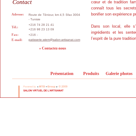
Contact
cœur et de tradition fami
connaît tous les secret
bonifier son expérience pr
Adresse:
Route de Téniour, km 4,5 Sfax 3004
- Tunisie
+216 74 28 21 41
Dans son local, elle s
Tél.:
+216 98 23 13 09
ingrédients et les sent
Fax:
+216 -
l’esprit de la pure traditi
E-mail:
patisserie.wiem@salon-artisanat.com
» Contactez-nous
Présentation
Produits
Galerie photos